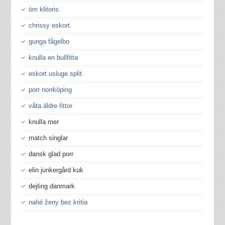
öm klitoris
chrissy eskort
gunga fågelbo
knulla en bullfitta
eskort usluge split
porr norrköping
våta äldre fittor
knulla mer
match singlar
dansk glad porr
elin junkergård kuk
dejting danmark
nahé ženy bez kritia