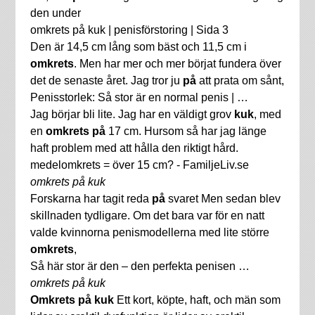
den under
omkrets på kuk | penisförstoring | Sida 3
Den är 14,5 cm lång som bäst och 11,5 cm i
omkrets
. Men har mer och mer börjat fundera över
det de senaste året. Jag tror ju
på
att prata om sånt,
Penisstorlek: Så stor är en normal penis | …
Jag börjar bli lite. Jag har en väldigt grov
kuk
, med
en
omkrets på
17 cm. Hursom så har jag länge
haft problem med att hålla den riktigt hård.
medelomkrets = över 15 cm? - FamiljeLiv.se
omkrets på kuk
Forskarna har tagit reda
på
svaret Men sedan blev
skillnaden tydligare. Om det bara var för en natt
valde kvinnorna penismodellerna med lite större
omkrets
,
Så här stor är den – den perfekta penisen …
omkrets på kuk
Omkrets på kuk
Ett kort, köpte, haft, och män som